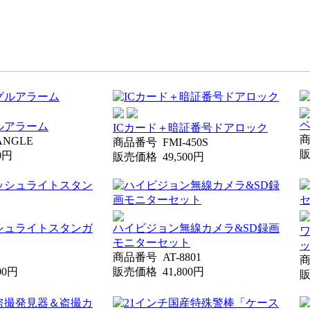
ルアラーム
ICカード＋暗証番号ドアロック
ANGLE
商品番号
FMI-450S
30円
販売価格
49,500円
シュライトスタンガ
ハイビジョン無線カメラ&SD録画
ワ
モニターセット
商品番号
AT-8801
200円
販売価格
41,800円