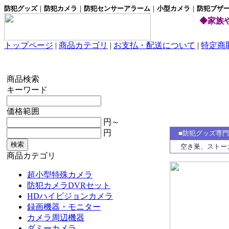
防犯グッズ
｜
防犯カメラ
｜
防犯センサーアラーム
｜
小型
カメラ
｜
防犯ブザ
◆家族
トップページ
|
商品カテゴリ
|
お支払・配送について
|
特定商
商品検索
キーワード
価格範囲
円～
円
■防犯グッズ専門
空き巣、ストー
商品カテゴリ
超小型特殊カメラ
防犯カメラDVRセット
HDハイビジョンカメラ
録画機器・モニター
カメラ周辺機器
ダミーカメラ