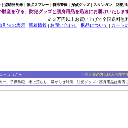
ー
｜
盗聴発見器
｜
催涙スプレー
｜
特殊警棒
｜
探偵グッズ
｜
スタンガン
｜
防犯
用
や財産を守る、防犯グッズと護身用品を迅速にお届けいたしま
※３万円以上お買い上げで全国送料無
取引法の表示
|
新着情報
|
お問い合わせ
|
返品について
|
カート
店へようこそ！
※非会員の方も購入可能で
カー、子供防犯、車上荒らし、嫌がらせ対策、防犯グッズ・護身用品は当店