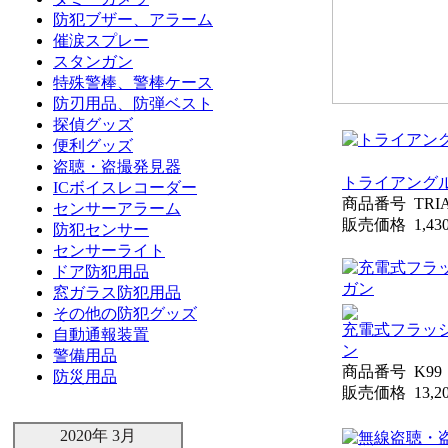
防犯ブザー、アラーム
催涙スプレー
スタンガン
特殊警棒、警棒ケース
防刃用品、防弾ベスト
探偵グッズ
便利グッズ
盗聴・盗撮発見器
トライアング
ICボイスレコーダー
商品番号
TRI
センサーアラーム
販売価格
1,4
防犯センサー
センサーライト
ドア防犯用品
窓ガラス防犯用品
その他の防犯グッズ
充電式フラッ
自動通報装置
ン
警備用品
商品番号
K99
防災用品
販売価格
13,
2020年 3月