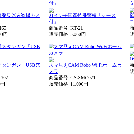
撮発見器＆盗撮カメ
21インチ国産特殊警棒「ケース
催
付」
H65
商品番号
KT-21
100円
販売価格
5,060円
1
タンガン「USB充
スマ見えCAM Robo Wi-Fiホームカ
メラ
1502
商品番号
GS-SMC021
50円
販売価格
11,000円