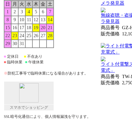
日
月
火
水
木
金
土
1
2
3
4
5
6
7
無線盗聴・盗
8
9
10
11
12
13
14
ラ発見器
15
16
17
18
19
20
21
商品番号
GZ-
販売価格
12,
22
23
24
25
26
27
28
29
30
31
■
定休
日
■
不在あり
■
臨時休業
■
午後休業
ライト付電撃ス
電式」
※
防犯工事等で臨時休業になる場合があります。
商品番号
TW-
販売価格
2,7
スマホでショッピング
SSL暗号化通信により、個人情報漏洩を守ります。